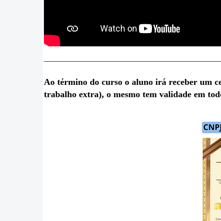
___
________________________
Ao término do curso o aluno irá receber um cer
trabalho extra), o mesmo tem validade em to