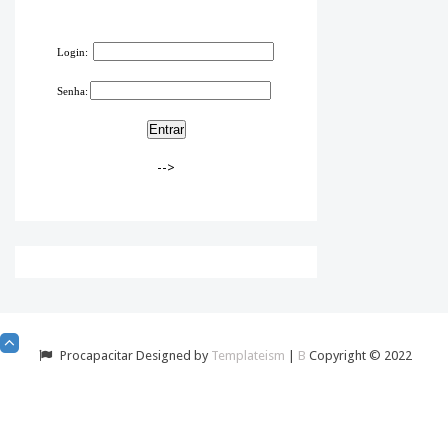
Login:
Senha:
-->
Procapacitar Designed by
Templateism
|
B
Copyright © 2022