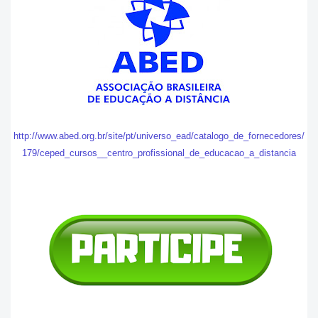
http://www.abed.org.br/site/pt/universo_ead/catalogo_de_fornecedores/
179/ceped_cursos__centro_profissional_de_educacao_a_distancia