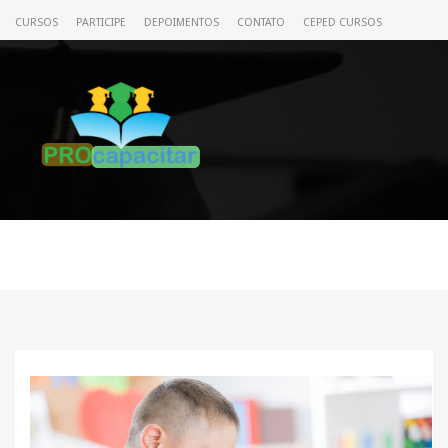
CURSOS
PARTICIPE
DEPOIMENTOS
CONTATO
CEPED CURSOS
CERTIFICADO
ACESSE SEU CURSO