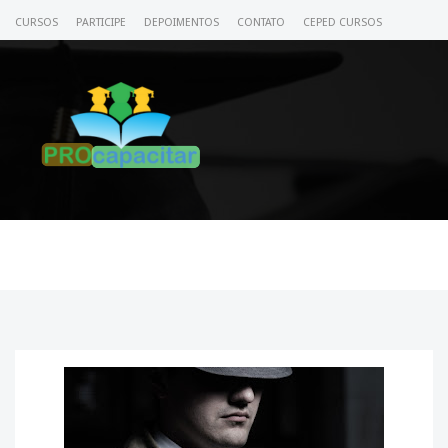
CURSOS
PARTICIPE
DEPOIMENTOS
CONTATO
CEPED CURSOS
CERTIFICADO
ACESSE SEU CURSO