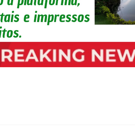
.....................................................................................................................................................