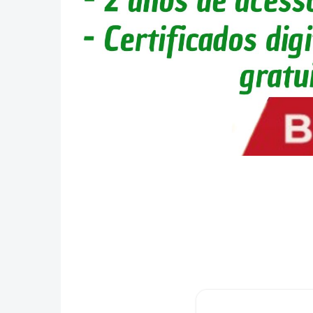
..............................................................................................