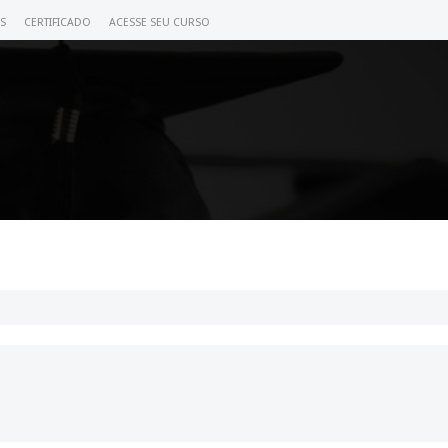
S
CERTIFICADO
ACESSE SEU CURSO