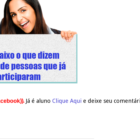
)).
J
á é aluno
Clique Aqui
e deixe seu comentár
Facebook