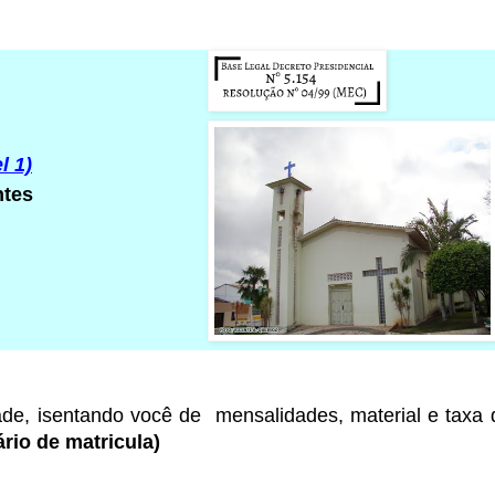
l 1)
ntes
ade
, isentando você de mensalidades, material e taxa
rio de matricula)