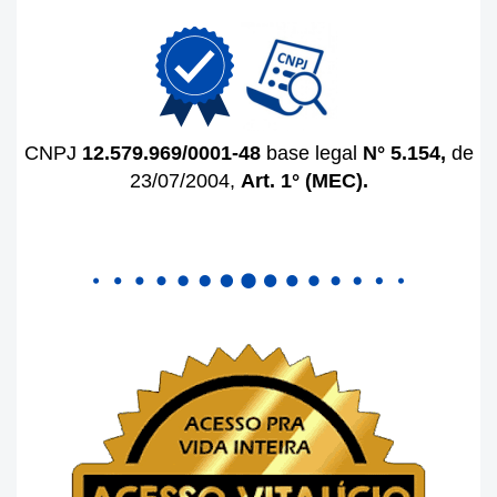
CNPJ
12.579.969/0001-48
base legal
N° 5.154,
de
23/07/2004,
Art. 1°
(MEC).