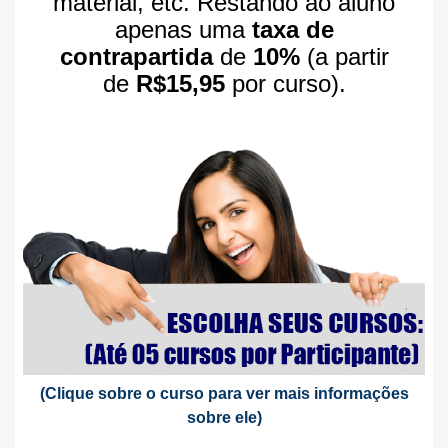
material, etc. Restando ao aluno
apenas uma
taxa de
contrapartida
de
10%
(a partir
de
R$15,95
por curso).
(
Clique sobre o curso para ver mais informações
sobre ele
)
S................................ ..............................................