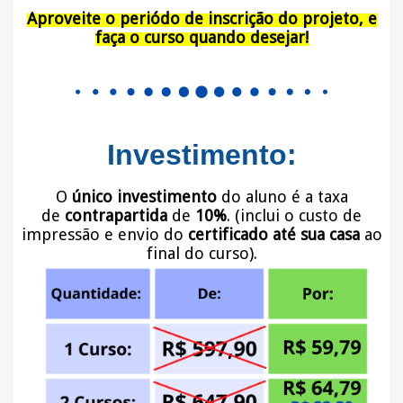
Aproveite o periódo de inscrição do projeto, e
faça o curso quando desejar!
Investimento:
O
único investimento
do aluno é a taxa
de
contrapartida
de
10%
. (inclui o custo de
impressão e envio do
certificado até sua casa
ao
final do curso).