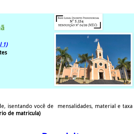
aã
l 1)
tes
de
, isentando você de mensalidades, material e taxa
rio de matricula)