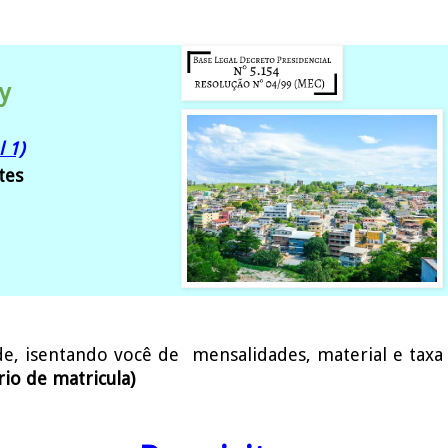
y
l 1)
tes
de
, isentando você de mensalidades, material e taxa
rio de matricula)