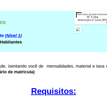
iro
rte
(Nível 1)
 Habitantes
ade
, isentando você de mensalidades, material e taxa
rio de matricula)
Requisitos: