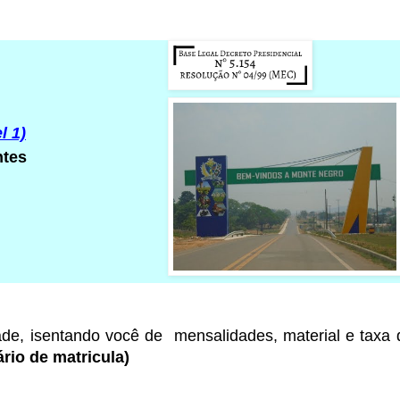
l 1)
ntes
ade
, isentando você de mensalidades, material e taxa
rio de matricula)