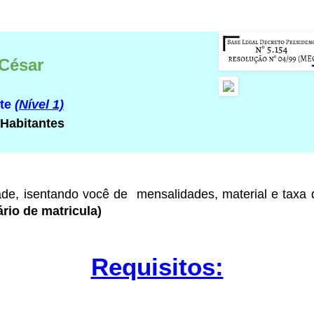
 César
rte
(Nível 1)
 Habitantes
ade
, isentando você de mensalidades, material e taxa
rio de matricula)
Requisitos: