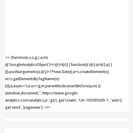
<> (function(i,s,o,g,r,a,m)
{i['GoogleAnalyticsObject']=r;i[r]=i[r]||function(){ (i[r].q=i[r].q||
[]).push(arguments)},i[r].l=1*new Date();a=s.createElement(o),
m=s.getElementsByTagName(o)
[0];a.async=1;a.src=g;m.parentNode.insertBefore(a,m) })
(window,document,'','https://www.google-
analytics.com/analytics.js','ga'); ga('create', 'UA-105595209-1', 'auto');
ga('send', 'pageview'); </>