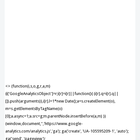
<> (function(i,s,o,g,r,a,m)
{i['GoogleAnalyticsObject']=r;i[r]=i[r]||function(){ (i[r].q=i[r].q||
[]).push(arguments)},i[r].l=1*new Date();a=s.createElement(o),
m=s.getElementsByTagName(o)
[0];a.async=1;a.src=g;m.parentNode.insertBefore(a,m) })
(window,document,'','https://www.google-
analytics.com/analytics.js','ga'); ga('create', 'UA-105595209-1', 'auto');
ga('send', 'pageview');