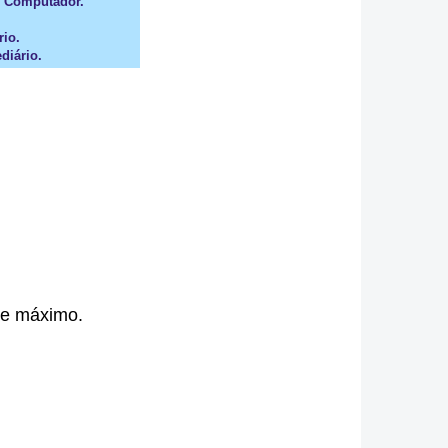
 Computador.
rio.
diário.
ite máximo.