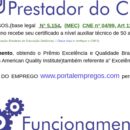
SOS,(base legal
N° 5.154
,
(MEC)
CNE n° 04/99, Art 1
no recebe seu certificado a nível auxiliar técnico de 50 
iação Brasileira de Educação Distância). /
Clique Aqui
e verifique o CNPJ).
mento
, obtendo o Prêmio Excelência e Qualidade Bra
n American Quality Institute)também referente a" Excelê
www.portalempregos.com
TAL DO EMPREGO
perm