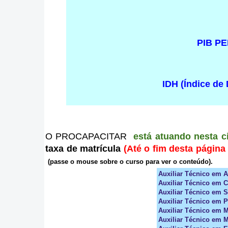
PIB P
IDH (Índice d
O PROCAPACITAR
está atuando nesta c
taxa de matrícula
(Até o fim desta págin
(
passe o mouse sobre o curso para ver o conteúdo).
Auxiliar Técnico em 
Auxiliar Técnico em C
Auxiliar Técnico em S
Auxiliar Técnico em 
Auxiliar Técnico em M
Auxiliar Técnico em