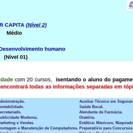
ER CAPITA
(Nível 2)
Médio
e Desenvolvimento humano
(Nível 01)
idade
com 20 cursos,
isentando o aluno do pagamen
a encontrará todas as informações separadas em tóp
Administração.
Auxiliar Técnico em Seguran
ontabilidade.
Saúde Bucal.
ecretariado.
Atendente de Farmácia.
Publicidade Moderna.
Oratória.
arketing e Vendas.
Estética: Manicure, Maquiado
 Montagem e Manutenção de Computadores.
Preparatório para Concursos