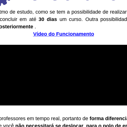
itmo de estudo
, como se tem a possibilidade de realiza
concluir em até
30 dias
um curso. Outra possibilidad
posteriormente
.
Vídeo do Funcionamento
rofessores em tempo real, portanto de
forma diferenc
ue você
não necessita
rá
se deslocar para o
p
olo de e