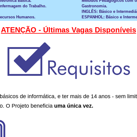
letrônica Básica.
Métodos Pedagógicos com o
Enfermagem do Trabalho.
Gastronomia.
INGLÊS: Básico e Intermediá
Recursos Humanos.
ESPANHOL: Básico e Interme
ATENÇÃO - Últimas Vagas Disponíveis
ásicos de informática, e ter mais de 14 anos - sem lim
to. O Projeto beneficia
uma única vez.