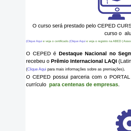
O curso será prestado pelo CEPED CUR
curso o alu
(Clique Aqui
e veja o certificado.
(Clique Aqui
e veja o registro na ABED ( Assoc
O CEPED é
Destaque Nacional no Seg
recebeu o
Prêmio Internacional
LAQI
(Lati
.
(
Clique A
qui
para mais informações sobre as pre
miações
)
O CEPED possui parceria com o POR
currículo
para centenas de empresas
.